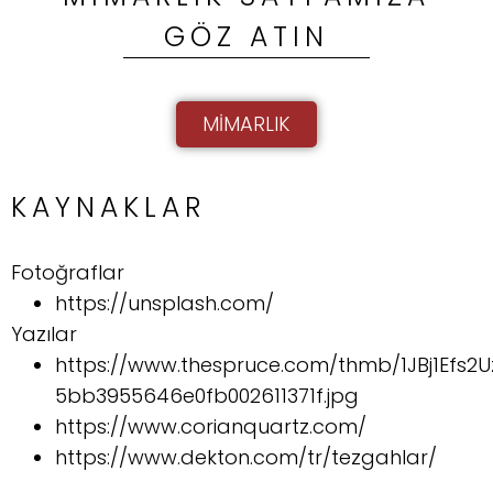
GÖZ ATIN
MIMARLIK
KAYNAKLAR
Fotoğraflar
https://unsplash.com/
Yazılar
https://www.thespruce.com/thmb/1JBj1Efs2Uz
5bb3955646e0fb002611371f.jpg
https://www.corianquartz.com/
https://www.dekton.com/tr/tezgahlar/