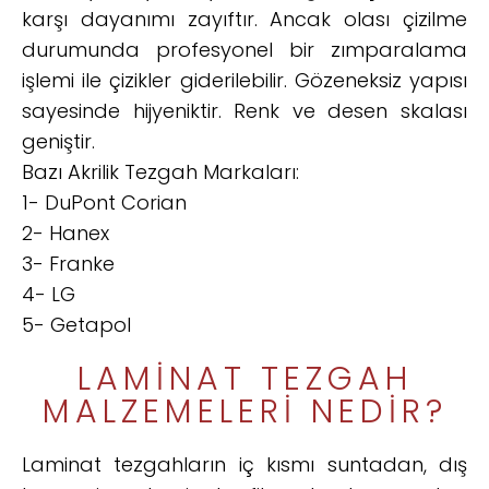
karşı dayanımı zayıftır. Ancak olası çizilme
durumunda profesyonel bir zımparalama
işlemi ile çizikler giderilebilir. Gözeneksiz yapısı
sayesinde hijyeniktir. Renk ve desen skalası
geniştir.
Bazı Akrilik Tezgah Markaları:
1- DuPont Corian
2- Hanex
3- Franke
4- LG
5- Getapol
LAMINAT TEZGAH
MALZEMELERI NEDIR?
Laminat tezgahların iç kısmı suntadan, dış