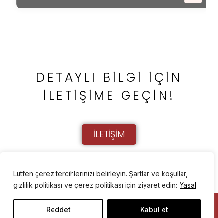
DETAYLI BILGI İÇIN
İLETIŞIME GEÇIN!
ILETIŞIM
Lütfen çerez tercihlerinizi belirleyin. Şartlar ve koşullar,
gizlilik politikası ve çerez politikası için ziyaret edin:
Yasal
CE’s | TÜM HAKLARI SAKLIDIR |
YASAL
|
ENGLISH
Reddet
Kabul et