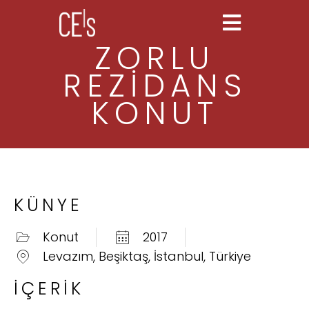
ZORLU
REZİDANS
KONUT
KÜNYE
Konut
2017
Levazım, Beşiktaş, İstanbul, Türkiye
İÇERIK