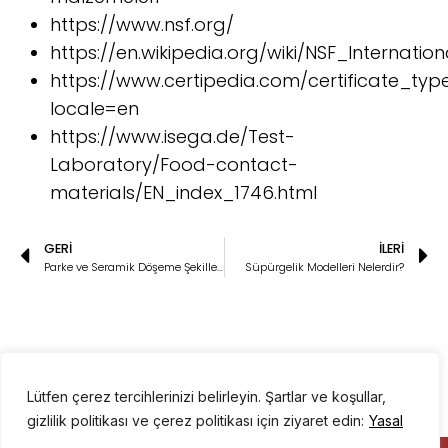
https://www.nsf.org/
https://en.wikipedia.org/wiki/NSF_Internation
https://www.certipedia.com/certificate_typ
locale=en
https://www.isega.de/Test-
Laboratory/Food-contact-
materials/EN_index_1746.html
GERI
İLERI
Parke ve Seramik Döşeme Şekilleri
Süpürgelik Modelleri Nelerdir?
Lütfen çerez tercihlerinizi belirleyin. Şartlar ve koşullar,
gizlilik politikası ve çerez politikası için ziyaret edin:
Yasal