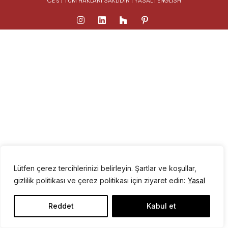
CE’s | TÜM HAKLARI SAKLIDIR |
YASAL
|
ENGLISH
Lütfen çerez tercihlerinizi belirleyin. Şartlar ve koşullar,
gizlilik politikası ve çerez politikası için ziyaret edin:
Yasal
Reddet
Kabul et