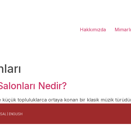
Hakkımızda
Mimarl
nları
Salonları Nedir?
küçük topluluklarca ortaya konan bir klasik müzik türüdür
ASAL
|
ENGLISH