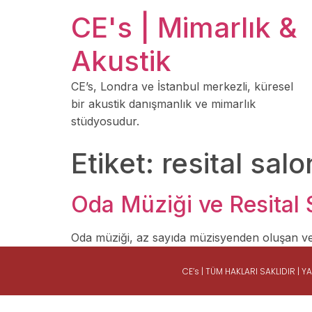
CE's | Mimarlık &
Akustik
CE’s, Londra ve İstanbul merkezli, küresel
bir akustik danışmanlık ve mimarlık
stüdyosudur.
Etiket:
resital salo
Oda Müziği ve Resital 
Oda müziği, az sayıda müzisyenden oluşan ve 
CE’s | TÜM HAKLARI SAKLIDIR |
Y