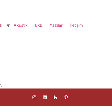
ık
Akustik
Ekb
Yazılar
İletişim
.