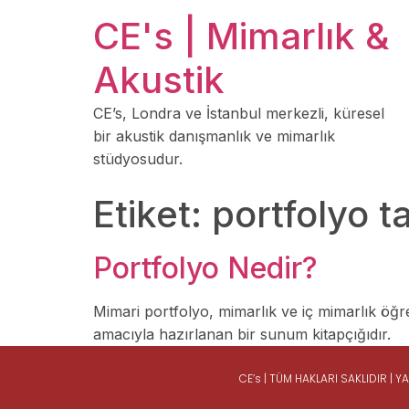
CE's | Mimarlık &
Akustik
CE’s, Londra ve İstanbul merkezli, küresel
bir akustik danışmanlık ve mimarlık
stüdyosudur.
Etiket:
portfolyo t
Portfolyo Nedir?
Mimari portfolyo, mimarlık ve iç mimarlık öğr
amacıyla hazırlanan bir sunum kitapçığıdır.
CE’s | TÜM HAKLARI SAKLIDIR |
Y