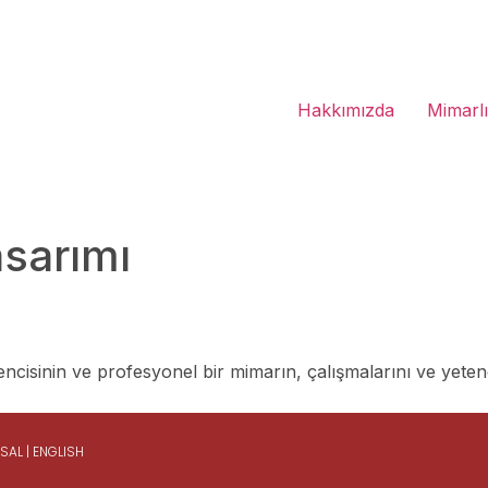
Hakkımızda
Mimarl
asarımı
encisinin ve profesyonel bir mimarın, çalışmalarını ve yeten
ASAL
|
ENGLISH