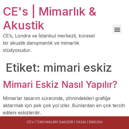
CE's | Mimarlık &
Akustik
CE’s, Londra ve İstanbul merkezli, küresel
bir akustik danışmanlık ve mimarlık
stüdyosudur.
Etiket:
mimari eskiz
Mimari Eskiz Nasıl Yapılır?
Mimarlar tasarım sürecinde, zihnindekileri grafiğe
aktarmak için pek çok yol izler. Bunlardan en çok tercih
edileni eskizlerdir.
CE’s | TÜM HAKLARI SAKLIDIR |
YASAL
|
ENGLISH