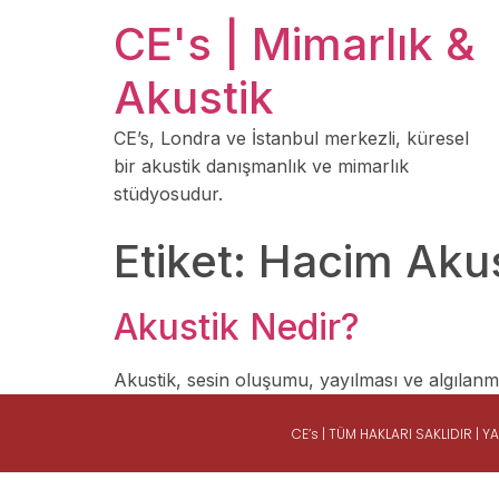
CE's | Mimarlık &
Akustik
CE’s, Londra ve İstanbul merkezli, küresel
bir akustik danışmanlık ve mimarlık
stüdyosudur.
Etiket:
Hacim Akus
Akustik Nedir?
Akustik, sesin oluşumu, yayılması ve algılanması
CE’s | TÜM HAKLARI SAKLIDIR |
Y