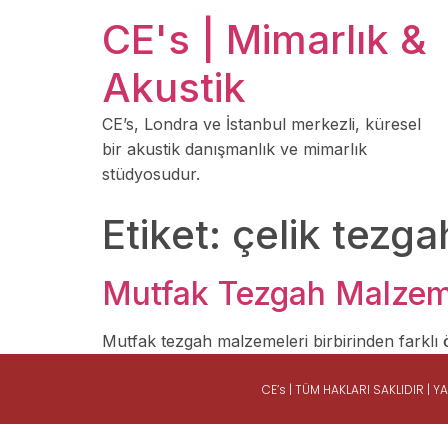
CE's | Mimarlık &
Akustik
CE’s, Londra ve İstanbul merkezli, küresel
bir akustik danışmanlık ve mimarlık
stüdyosudur.
Etiket:
çelik tezga
Mutfak Tezgah Malzeme
Mutfak tezgah malzemeleri birbirinden farklı ö
CE’s | TÜM HAKLARI SAKLIDIR |
Y