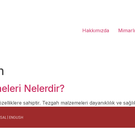
Hakkımızda
Mimarl
h
leri Nelerdir?
zelliklere sahiptir. Tezgah malzemeleri dayanıklılık ve sağlı
ASAL
|
ENGLISH