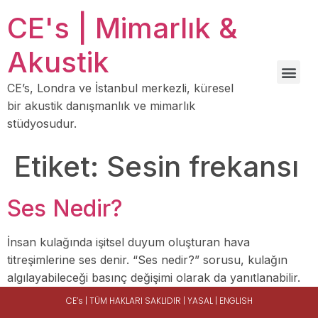
CE's | Mimarlık &
Akustik
CE’s, Londra ve İstanbul merkezli, küresel
bir akustik danışmanlık ve mimarlık
stüdyosudur.
Etiket:
Sesin frekansı
Ses Nedir?
İnsan kulağında işitsel duyum oluşturan hava
titreşimlerine ses denir. “Ses nedir?” sorusu, kulağın
algılayabileceği basınç değişimi olarak da yanıtlanabilir.
CE’s | TÜM HAKLARI SAKLIDIR |
YASAL
|
ENGLISH