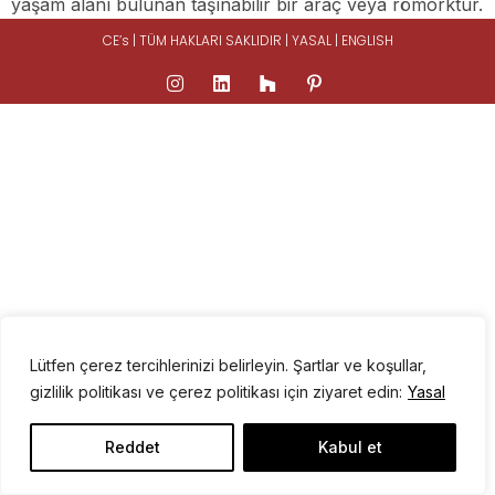
yaşam alanı bulunan taşınabilir bir araç veya römorktur.
CE’s | TÜM HAKLARI SAKLIDIR |
YASAL
|
ENGLISH
Lütfen çerez tercihlerinizi belirleyin. Şartlar ve koşullar,
gizlilik politikası ve çerez politikası için ziyaret edin:
Yasal
Reddet
Kabul et