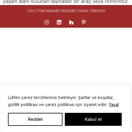
yaşam alanı bulunan taşınabilir bir araç veya römorktur.
CE’s | TÜM HAKLARI SAKLIDIR |
YASAL
|
ENGLISH
Lütfen çerez tercihlerinizi belirleyin. Şartlar ve koşullar,
gizlilik politikası ve çerez politikası için ziyaret edin:
Yasal
Reddet
Kabul et