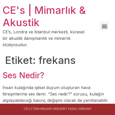
CE's | Mimarlık &
Akustik
CE’s, Londra ve İstanbul merkezli, küresel
bir akustik danışmanlık ve mimarlık
stüdyosudur.
Etiket:
frekans
Ses Nedir?
İnsan kulağında işitsel duyum oluşturan hava
titreşimlerine ses denir. “Ses nedir?” sorusu, kulağın
algılayabileceği basınç değişimi olarak da yanıtlanabilir.
CE’s | TÜM HAKLARI SAKLIDIR |
YASAL
|
ENGLISH