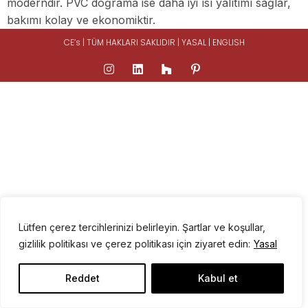
moderndir. PVC doğrama ise daha iyi ısı yalıtımı sağlar,
bakımı kolay ve ekonomiktir.
CE’s | TÜM HAKLARI SAKLIDIR |
YASAL
|
ENGLISH
Lütfen çerez tercihlerinizi belirleyin. Şartlar ve koşullar,
gizlilik politikası ve çerez politikası için ziyaret edin:
Yasal
Reddet
Kabul et